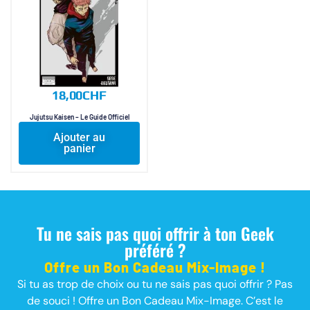
18,00
CHF
Jujutsu Kaisen – Le Guide Officiel
Ajouter au
panier
Tu ne sais pas quoi offrir à ton Geek
préféré ?
Offre un Bon Cadeau Mix-Image !
Si tu as trop de choix ou tu ne sais pas quoi offrir ? Pas
de souci ! Offre un Bon Cadeau Mix-Image. C’est le