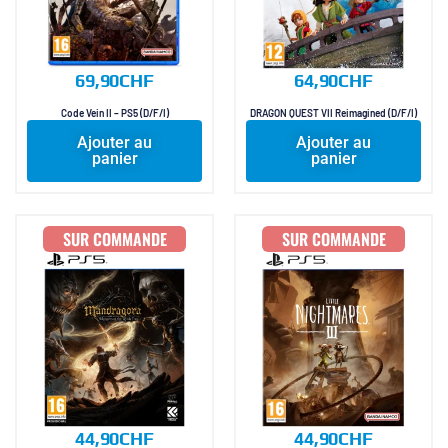
69,90
CHF
64,90
CHF
Code Vein II – PS5 (D/F/I)
DRAGON QUEST VII Reimagined (D/F/I)
Ajouter au
Ajouter au
panier
panier
SUR COMMANDE
SUR COMMANDE
44,90
CHF
44,90
CHF