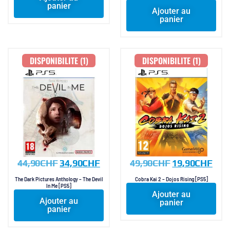
panier
Ajouter au
panier
DISPONIBILITE (1)
DISPONIBILITE (1)
44,90
CHF
34,90
CHF
49,90
CHF
19,90
CHF
The Dark Pictures Anthology – The Devil
Cobra Kai 2 – Dojos Rising [PS5]
In Me [PS5]
Ajouter au
Ajouter au
panier
panier