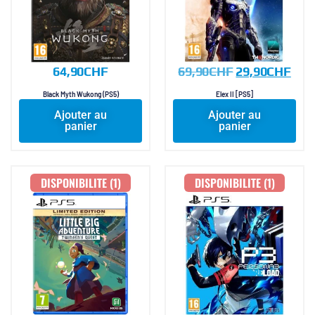
64,90
CHF
69,90
CHF
29,90
CHF
Black Myth Wukong (PS5)
Elex II [PS5]
Ajouter au
Ajouter au
panier
panier
DISPONIBILITE (1)
DISPONIBILITE (1)