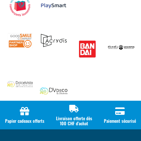
Livraison offerte dès
Papier cadeaux offerts
Paiement sécurisé
100 CHF d'achat