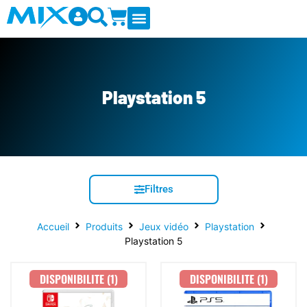
Figurines & Statues
Cartes à collectionner
Bon Cadeau 🎁
Blog & événements
Playstation 5
Filtres
Accueil
Produits
Jeux vidéo
Playstation
Playstation 5
DISPONIBILITE (1)
DISPONIBILITE (1)