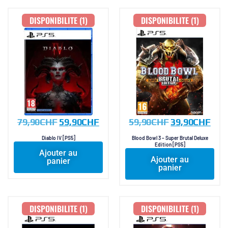
DISPONIBILITE (1)
DISPONIBILITE (1)
79,90
CHF
59,90
CHF
59,90
CHF
39,90
CHF
Diablo IV [PS5]
Blood Bowl 3 – Super Brutal Deluxe
Edition [PS5]
Ajouter au
Ajouter au
panier
panier
DISPONIBILITE (1)
DISPONIBILITE (1)