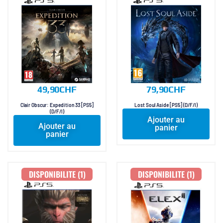
49,90
CHF
79,90
CHF
Clair Obscur: Expedition 33 [PS5]
Lost Soul Aside [PS5] (D/F/I)
(D/F/I)
Ajouter au
Ajouter au
panier
panier
DISPONIBILITE (1)
DISPONIBILITE (1)