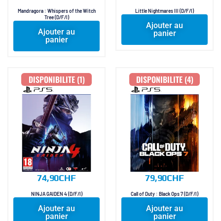
Mandragora : Whispers of the Witch
Little Nightmares III (D/F/I)
Tree (D/F/I)
Ajouter au
Ajouter au
panier
panier
DISPONIBILITE (1)
DISPONIBILITE (4)
74,90
CHF
79,90
CHF
NINJA GAIDEN 4 (D/F/I)
Call of Duty : Black Ops 7 (D/F/I)
Ajouter au
Ajouter au
panier
panier