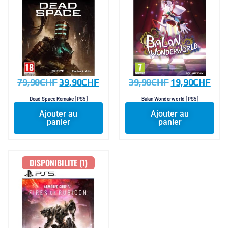
79,90
CHF
39,90
CHF
39,90
CHF
19,90
CHF
Dead Space Remake [PS5]
Balan Wonderworld [PS5]
Ajouter au
Ajouter au
panier
panier
DISPONIBILITE (1)