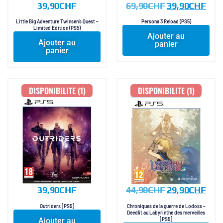
39,90
CHF
69,90
CHF
39,90
CHF
Little Big Adventure Twinsen’s Quest –
Persona 3 Reload (PS5)
Limited Edition (PS5)
Ajouter au
Ajouter au
panier
panier
DISPONIBILITE (1)
DISPONIBILITE (1)
39,90
CHF
44,90
CHF
29,90
CHF
Outriders [PS5]
Chroniques de la guerre de Lodoss –
Deedlit au Labyrinthe des merveilles
Ajouter au
[PS5]