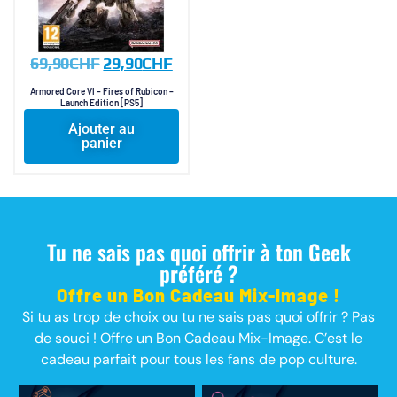
69,90
CHF
29,90
CHF
Armored Core VI – Fires of Rubicon –
Launch Edition [PS5]
Ajouter au
panier
Tu ne sais pas quoi offrir à ton Geek
préféré ?
Offre un Bon Cadeau Mix-Image !
Si tu as trop de choix ou tu ne sais pas quoi offrir ? Pas
de souci ! Offre un Bon Cadeau Mix-Image. C’est le
cadeau parfait pour tous les fans de pop culture.