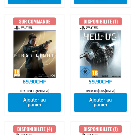
SUR COMMANDE
DISPONIBILITE (1)
69,90
CHF
59,90
CHF
007 First Light (D/F/I)
Hell is US [PS5] (D/F/I)
Ajouter au
Ajouter au
panier
panier
DISPONIBILITE (4)
DISPONIBILITE (1)