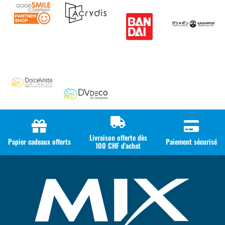
Livraison offerte dès
Papier cadeaux offerts
Paiement sécurisé
100 CHF d'achat