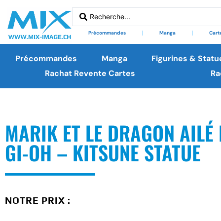
Précommandes
Manga
Cart
Précommandes
Manga
Figurines & Statu
Rachat Revente Cartes
Ra
MARIK ET LE DRAGON AILÉ 
GI-OH – KITSUNE STATUE
NOTRE PRIX :