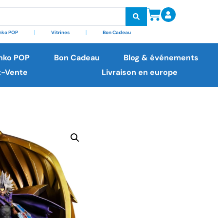
nko POP
Vitrines
Bon Cadeau
nko POP
Bon Cadeau
Blog & événements
t-Vente
Livraison en europe