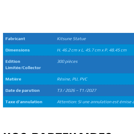
INFORMATIONS C
Fabricant
Kitsune Statue
Dimensions
H. 46.2 cm x L. 45.7 cm x P. 48.45 cm
Edition
300 pièces
Limitée/Collector
Matière
Résine, PU, PVC
Date de parution
T3 / 2026 – T1 /2027
Taxe d'annulation
Attention: Si une annulation est émise a