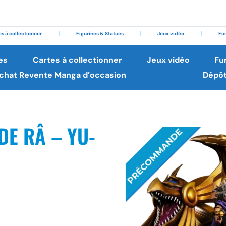
es à collectionner
Figurines & Statues
Jeux vidéo
Fu
es
Cartes à collectionner
Jeux vidéo
Fu
chat Revente Manga d’occasion
Dépô
DE RÂ – YU-