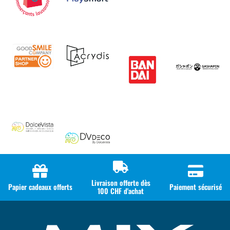
Livraison offerte dès
Papier cadeaux offerts
Paiement sécurisé
100 CHF d'achat