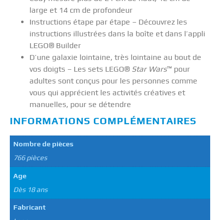
large et 14 cm de profondeur
Instructions étape par étape – Découvrez les
instructions illustrées dans la boîte et dans l’appli
LEGO® Builder
D’une galaxie lointaine, très lointaine au bout de
vos doigts – Les sets LEGO®
Star Wars
™ pour
adultes sont conçus pour les personnes comme
vous qui apprécient les activités créatives et
manuelles, pour se détendre
INFORMATIONS COMPLÉMENTAIRES
Nombre de pièces
766 pièces
Age
Dès 18 ans
Fabricant