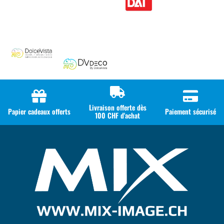
Livraison offerte dès
Papier cadeaux offerts
Paiement sécurisé
100 CHF d'achat