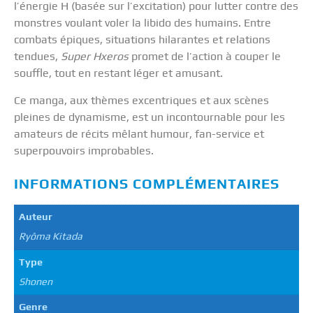
l’énergie H (basée sur l’excitation) pour lutter contre des
monstres voulant voler la libido des humains. Entre
combats épiques, situations hilarantes et relations
tendues,
Super Hxeros
promet de l’action à couper le
souffle, tout en restant léger et amusant.
Ce manga, aux thèmes excentriques et aux scènes
pleines de dynamisme, est un incontournable pour les
amateurs de récits mêlant humour, fan-service et
superpouvoirs improbables.
INFORMATIONS COMPLÉMENTAIRES
Auteur
Ryôma Kitada
Type
Shonen
Genre