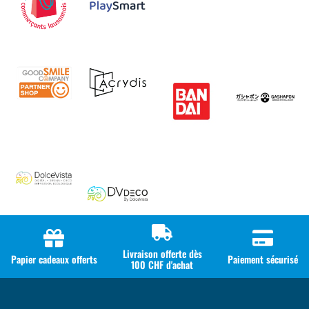
Livraison offerte dès
Papier cadeaux offerts
Paiement sécurisé
100 CHF d'achat