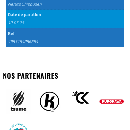
Naruto Shippuden
Date de parution
12.05.25
Ref
4983164286694
NOS PARTENAIRES