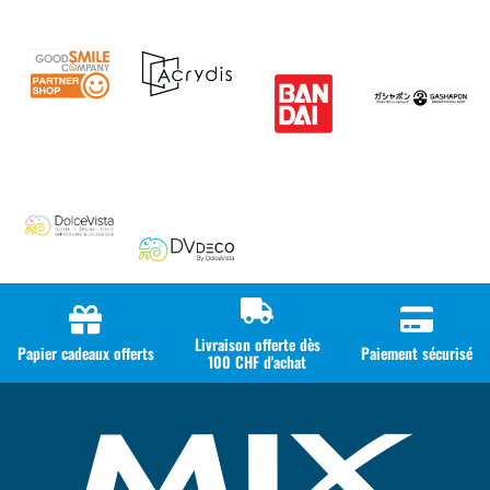
Livraison offerte dès
Papier cadeaux offerts
Paiement sécurisé
100 CHF d'achat